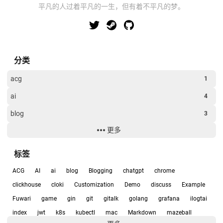
平凡的人过着平凡的一生，但有着不平凡的梦。
分类
acg
1
ai
4
blog
3
更多
clickhouse
7
Examples
4
标签
game
1
ACG
AI
ai
blog
Blogging
chatgpt
chrome
git
1
clickhouse
cloki
Customization
Demo
discuss
Example
Fuwari
game
gin
git
gitalk
golang
grafana
ilogtai
k8s
1
index
jwt
k8s
kubectl
mac
Markdown
mazeball
software
1