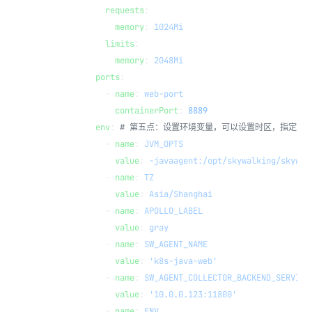
            requests
:
              memory
: 
1024Mi
            limits
:
              memory
: 
2048Mi
          ports
:
            - 
name
: 
web-port
              containerPort
: 
8889
          env
: 
# 第五点：设置环境变量，可以设置时区，指定EVN
            - 
name
: 
JVM_OPTS
              value
: 
-javaagent:/opt/skywalking/skywal
            - 
name
: 
TZ
              value
: 
Asia/Shanghai
            - 
name
: 
APOLLO_LABEL
              value
: 
gray
            - 
name
: 
SW_AGENT_NAME
              value
: 
'k8s-java-web'
            - 
name
: 
SW_AGENT_COLLECTOR_BACKEND_SERVICE
              value
: 
'10.0.0.123:11800'
            - 
name
: 
ENV