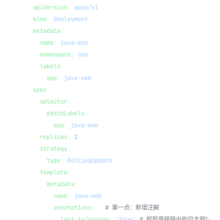
apiVersion
: 
apps/v1
kind
: 
Deployment
metadata
:
  name
: 
java-web
  namespace
: 
ops
  labels
:
    app
: 
java-web
spec
:
  selector
:
    matchLabels
:
      app
: 
java-web
  replicas
: 
2
  strategy
:
    type
: 
RollingUpdate
  template
:
    metadata
:
      name
: 
java-web
      annotations
:   
# 第一点：新增注解
        loki.io/scrape
: 
'true'
 # 抓取直接输出的日志到loki