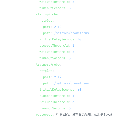
            failureThreshold
: 
3
            timeoutSeconds
: 
5
          startupProbe
:
            httpGet
:
              port
: 
2112
              path
: 
/metrics/prometheus
            initialDelaySeconds
: 
60
            successThreshold
: 
1
            failureThreshold
: 
3
            timeoutSeconds
: 
5
          livenessProbe
:
            httpGet
:
              port
: 
2112
              path
: 
/metrics/prometheus
            initialDelaySeconds
: 
60
            successThreshold
: 
1
            failureThreshold
: 
3
            timeoutSeconds
: 
5
          resources
: 
# 第四点：设置资源限制，如果是java程序