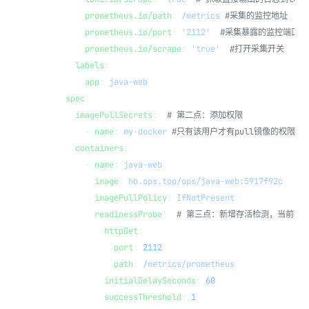
        prometheus.io/path
: 
/metrics
 #采集的监控地址
        prometheus.io/port
: 
'2112'
  #采集暴露的监控端口
        prometheus.io/scrape
: 
'true'
  #打开采集开关
      labels
:
        app
: 
java-web
    spec
:
      imagePullSecrets
:  
# 第二点：添加权限
        - 
name
: 
my-docker
 #只有该用户才有pull镜像的权限
      containers
:
        - 
name
: 
java-web
          image
: 
hb.ops.top/ops/java-web:5917f92c
          imagePullPolicy
: 
IfNotPresent
          readinessProbe
:  
# 第三点：新增存活检测，当前是
            httpGet
:
              port
: 
2112
              path
: 
/metrics/prometheus
            initialDelaySeconds
: 
60
            successThreshold
: 
1