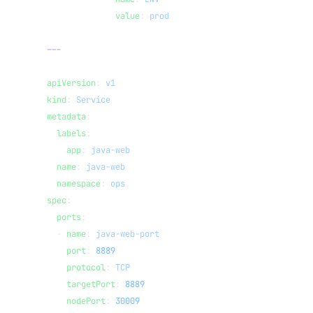
              value
: 
prod
---
apiVersion
: 
v1
kind
: 
Service
metadata
:
  labels
:
    app
: 
java-web
  name
: 
java-web
  namespace
: 
ops
spec
:
  ports
:
  - 
name
: 
java-web-port
    port
: 
8889
    protocol
: 
TCP
    targetPort
: 
8889
    nodePort
: 
30009