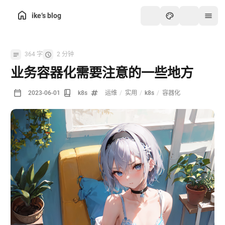
ike‘s blog
364 字
2 分钟
业务容器化需要注意的一些地方
2023-06-01
k8s
运维
/
实用
/
k8s
/
容器化