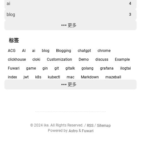
ai
4
blog
3
更多
clickhouse
7
Examples
4
标签
game
1
ACG
AI
ai
blog
Blogging
chatgpt
chrome
git
1
clickhouse
cloki
Customization
Demo
discuss
Example
Fuwari
game
gin
git
gitalk
golang
grafana
ilogtai
k8s
1
index
jwt
k8s
kubectl
mac
Markdown
mazeball
software
1
更多
metrics
mysql
PC
Privacy Policies
prometheus
scurity
未分类
13
siri
software
sqlite
thanos
twikoo
vercel
Video
Windows
yaml
zookeeper
企划
动漫
实用
容器化
应用部署
技术
日常
智能插座
杂谈
游戏
游戏开发
源码研究
绘图
编程
聊天
运维
集群
音乐
©
2024
ike. All Rights Reserved. /
RSS
/
Sitemap
Powered by
Astro
&
Fuwari