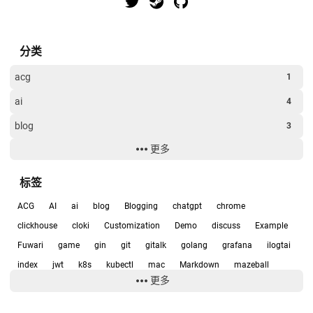
分类
acg
1
ai
4
blog
3
更多
clickhouse
7
Examples
4
标签
game
1
ACG
AI
ai
blog
Blogging
chatgpt
chrome
git
1
clickhouse
cloki
Customization
Demo
discuss
Example
Fuwari
game
gin
git
gitalk
golang
grafana
ilogtai
k8s
1
index
jwt
k8s
kubectl
mac
Markdown
mazeball
software
1
更多
metrics
mysql
PC
Privacy Policies
prometheus
scurity
未分类
13
siri
software
sqlite
thanos
twikoo
vercel
Video